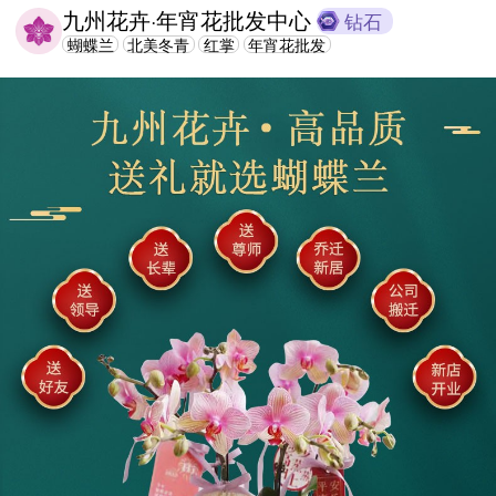
九州花卉·年宵花批发中心
钻石
蝴蝶兰
北美冬青
红掌
年宵花批发